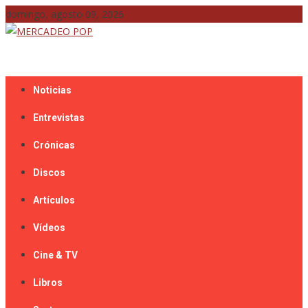
Skip
domingo, agosto 09, 2026
to
content
Mercadeo Pop es todo información musical
MERCADEO POP
Noticias
Entrevistas
Crónicas
Discos
Artículos
Vídeos
Cine & TV
Libros