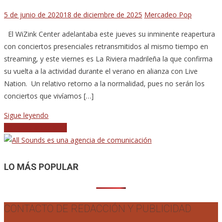
5 de junio de 2020
18 de diciembre de 2025
Mercadeo Pop
El WiZink Center adelantaba este jueves su inminente reapertura
con conciertos presenciales retransmitidos al mismo tiempo en
streaming, y este viernes es La Riviera madrileña la que confirma
su vuelta a la actividad durante el verano en alianza con Live
Nation. Un relativo retorno a la normalidad, pues no serán los
conciertos que vivíamos […]
Sigue leyendo
Navegación
Entradas anteriores
de
entradas
LO MÁS POPULAR
CONTACTO DE REDACCIÓN Y PUBLICIDAD