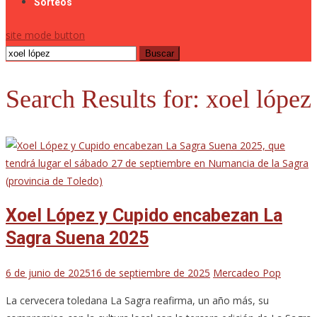
Sorteos
site mode button
Buscar:
Search Results for:
xoel lópez
Xoel López y Cupido encabezan La
Sagra Suena 2025
6 de junio de 2025
16 de septiembre de 2025
Mercadeo Pop
La cervecera toledana La Sagra reafirma, un año más, su