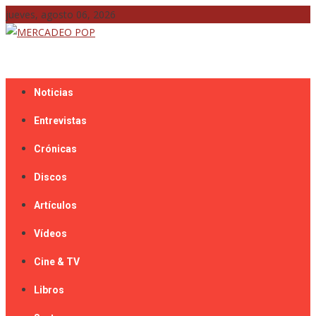
Skip
jueves, agosto 06, 2026
to
content
Mercadeo Pop es todo información musical
MERCADEO POP
Noticias
Entrevistas
Crónicas
Discos
Artículos
Vídeos
Cine & TV
Libros