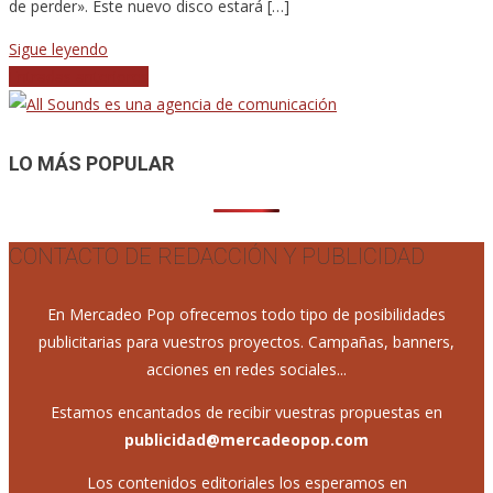
de perder». Este nuevo disco estará […]
Sigue leyendo
Navegación
Entradas anteriores
de
entradas
LO MÁS POPULAR
CONTACTO DE REDACCIÓN Y PUBLICIDAD
En Mercadeo Pop ofrecemos todo tipo de posibilidades
publicitarias para vuestros proyectos. Campañas, banners,
acciones en redes sociales...
Estamos encantados de recibir vuestras propuestas en
publicidad@mercadeopop.com
Los contenidos editoriales los esperamos en