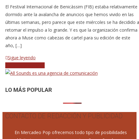
El Festival Internacional de Benicàssim (FIB) estaba relativamente
dormido ante la avalancha de anuncios que hemos vivido en las
últimas semanas, pero parece que este miércoles se ha decidido 
retomar el impulso a lo grande. Y es que la organización confirma
ahora a Muse como cabezas de cartel para su edición de este
año, […]
Sigue leyendo
Navegación
Entradas anteriores
de
entradas
LO MÁS POPULAR
CONTACTO DE REDACCIÓN Y PUBLICIDAD
En Mercadeo Pop ofrecemos todo tipo de posibilidades