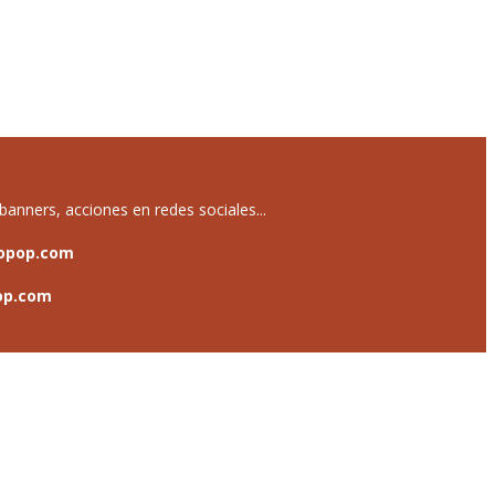
anners, acciones en redes sociales...
opop.com
op.com