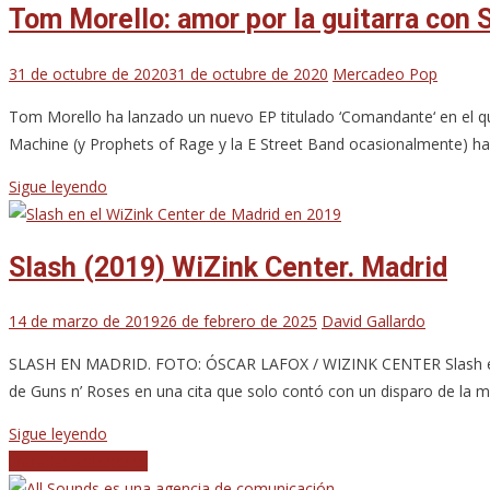
Tom Morello: amor por la guitarra con 
31 de octubre de 2020
31 de octubre de 2020
Mercadeo Pop
Tom Morello ha lanzado un nuevo EP titulado ‘Comandante‘ en el que 
Machine (y Prophets of Rage y la E Street Band ocasionalmente) hace
Sigue leyendo
Slash (2019) WiZink Center. Madrid
14 de marzo de 2019
26 de febrero de 2025
David Gallardo
SLASH EN MADRID. FOTO: ÓSCAR LAFOX / WIZINK CENTER Slash en Ma
de Guns n’ Roses en una cita que solo contó con un disparo de la 
Sigue leyendo
Navegación
Entradas anteriores