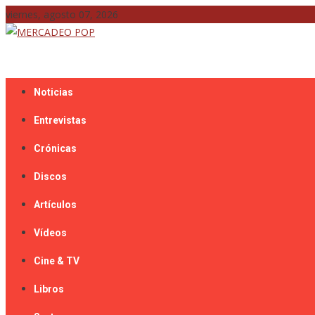
Skip
viernes, agosto 07, 2026
to
content
Mercadeo Pop es todo información musical
MERCADEO POP
Noticias
Entrevistas
Crónicas
Discos
Artículos
Vídeos
Cine & TV
Libros