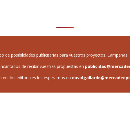
de posibilidades publicitarias para vuestros proyectos. Campañas, b
ncantados de recibir vuestras propuestas en
publicidad@mercade
ntenidos editoriales los esperamos en
davidgallardo@mercadeop