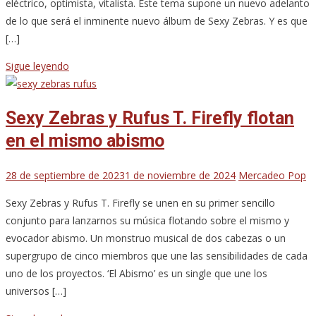
eléctrico, optimista, vitalista. Este tema supone un nuevo adelanto
de lo que será el inminente nuevo álbum de Sexy Zebras. Y es que
[…]
Sigue leyendo
Sexy Zebras y Rufus T. Firefly flotan
en el mismo abismo
28 de septiembre de 2023
1 de noviembre de 2024
Mercadeo Pop
Sexy Zebras y Rufus T. Firefly se unen en su primer sencillo
conjunto para lanzarnos su música flotando sobre el mismo y
evocador abismo. Un monstruo musical de dos cabezas o un
supergrupo de cinco miembros que une las sensibilidades de cada
uno de los proyectos. ‘El Abismo’ es un single que une los
universos […]