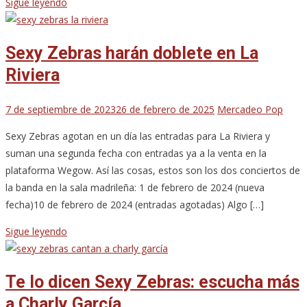
Sigue leyendo
Sexy Zebras harán doblete en La
Riviera
7 de septiembre de 2023
26 de febrero de 2025
Mercadeo Pop
Sexy Zebras agotan en un día las entradas para La Riviera y
suman una segunda fecha con entradas ya a la venta en la
plataforma Wegow. Así las cosas, estos son los dos conciertos de
la banda en la sala madrileña: 1 de febrero de 2024 (nueva
fecha)10 de febrero de 2024 (entradas agotadas) Algo […]
Sigue leyendo
Te lo dicen Sexy Zebras: escucha más
a Charly García