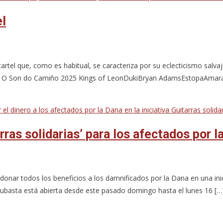
el
rtel que, como es habitual, se caracteriza por su eclecticismo salva
s de O Son do Camiño 2025 Kings of LeonDukiBryan AdamsEstopaAmar
ras solidarias’ para los afectados por l
onar todos los beneficios a los damnificados por la Dana en una inici
subasta está abierta desde este pasado domingo hasta el lunes 16 […