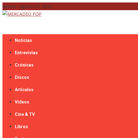
Skip
viernes, agosto 07, 2026
to
content
Mercadeo Pop es todo información musical
MERCADEO POP
Noticias
Entrevistas
Crónicas
Discos
Artículos
Vídeos
Cine & TV
Libros