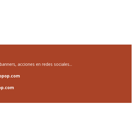
anners, acciones en redes sociales...
opop.com
op.com