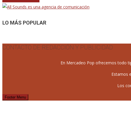
Navegación
de
entradas
LO MÁS POPULAR
CONTACTO DE REDACCIÓN Y PUBLICIDAD
En Mercadeo Pop ofrecemos todo tipo 
Estamos e
Los co
Footer Menu