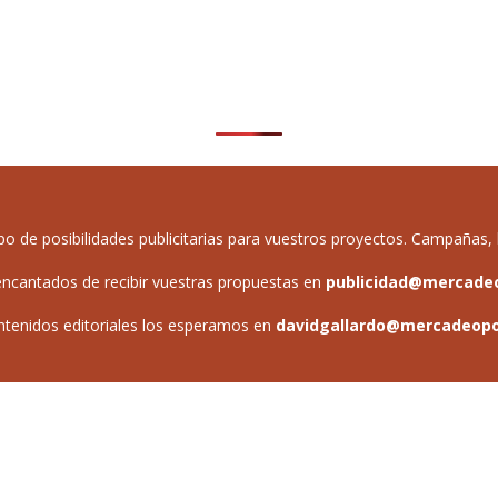
de posibilidades publicitarias para vuestros proyectos. Campañas, b
ncantados de recibir vuestras propuestas en
publicidad@mercade
ntenidos editoriales los esperamos en
davidgallardo@mercadeop