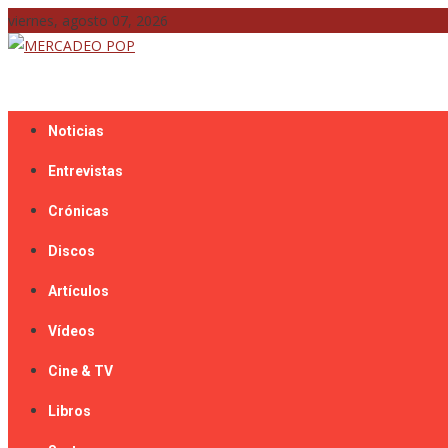
Skip
viernes, agosto 07, 2026
to
content
Mercadeo Pop es todo información musical
MERCADEO POP
Noticias
Entrevistas
Crónicas
Discos
Artículos
Vídeos
Cine & TV
Libros