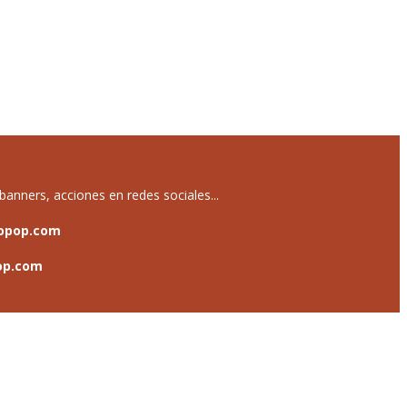
anners, acciones en redes sociales...
opop.com
op.com