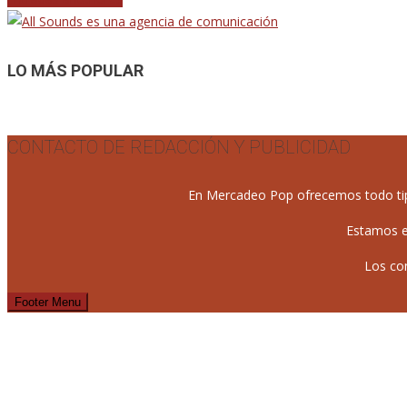
Navegación
de
entradas
LO MÁS POPULAR
CONTACTO DE REDACCIÓN Y PUBLICIDAD
En Mercadeo Pop ofrecemos todo tipo 
Estamos e
Los co
Footer Menu