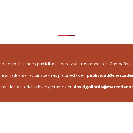
de posibilidades publicitarias para vuestros proyectos. Campañas, b
ncantados de recibir vuestras propuestas en
publicidad@mercade
ntenidos editoriales los esperamos en
davidgallardo@mercadeop