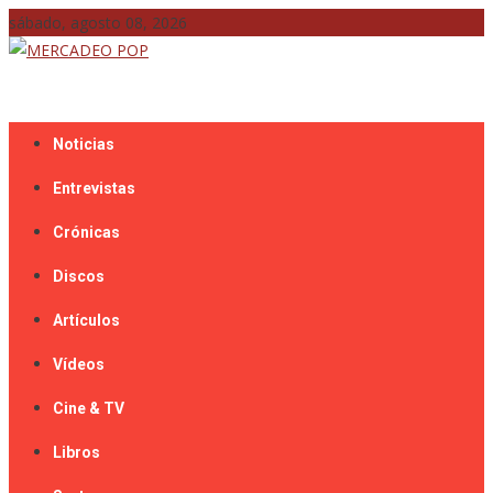
Skip
sábado, agosto 08, 2026
to
content
Mercadeo Pop es todo información musical
MERCADEO POP
Noticias
Entrevistas
Crónicas
Discos
Artículos
Vídeos
Cine & TV
Libros