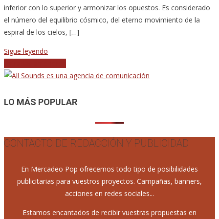
inferior con lo superior y armonizar los opuestos. Es considerado
el número del equilibrio cósmico, del eterno movimiento de la
espiral de los cielos, […]
Sigue leyendo
Navegación
Entradas anteriores
de
entradas
LO MÁS POPULAR
CONTACTO DE REDACCIÓN Y PUBLICIDAD
En Mercadeo Pop ofrecemos todo tipo de posibilidades
publicitarias para vuestros proyectos. Campañas, banners,
acciones en redes sociales...
Estamos encantados de recibir vuestras propuestas en