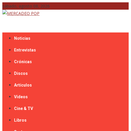
Skip
sábado, agosto 08, 2026
to
content
Mercadeo Pop es todo información musical
MERCADEO POP
Noticias
Entrevistas
Crónicas
Discos
Artículos
Vídeos
Cine & TV
Libros