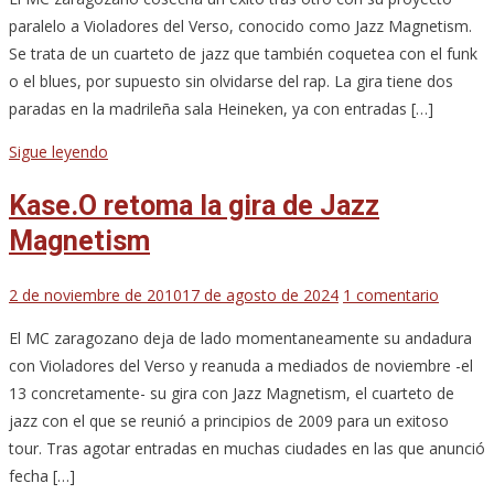
paralelo a Violadores del Verso, conocido como Jazz Magnetism.
Se trata de un cuarteto de jazz que también coquetea con el funk
o el blues, por supuesto sin olvidarse del rap. La gira tiene dos
paradas en la madrileña sala Heineken, ya con entradas […]
Sigue leyendo
Kase.O retoma la gira de Jazz
Magnetism
en
2 de noviembre de 2010
17 de agosto de 2024
1 comentario
Kase.O
El MC zaragozano deja de lado momentaneamente su andadura
retoma
con Violadores del Verso y reanuda a mediados de noviembre -el
la
13 concretamente- su gira con Jazz Magnetism, el cuarteto de
gira
jazz con el que se reunió a principios de 2009 para un exitoso
de
tour. Tras agotar entradas en muchas ciudades en las que anunció
Jazz
fecha […]
Magnet