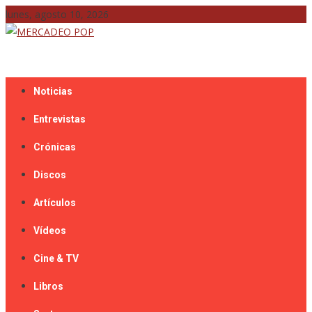
Skip
lunes, agosto 10, 2026
to
content
Mercadeo Pop es todo información musical
MERCADEO POP
Noticias
Entrevistas
Crónicas
Discos
Artículos
Vídeos
Cine & TV
Libros