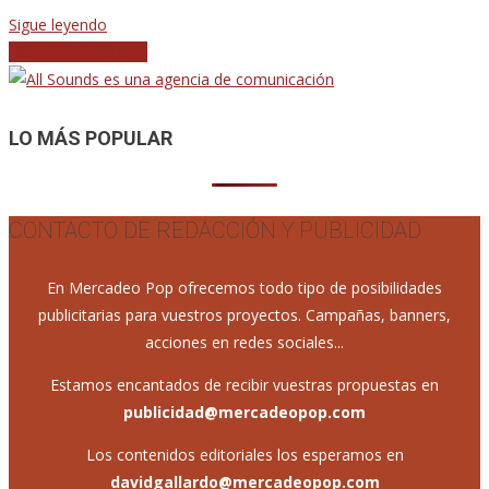
Sigue leyendo
Navegación
Entradas anteriores
de
entradas
LO MÁS POPULAR
CONTACTO DE REDACCIÓN Y PUBLICIDAD
En Mercadeo Pop ofrecemos todo tipo de posibilidades
publicitarias para vuestros proyectos. Campañas, banners,
acciones en redes sociales...
Estamos encantados de recibir vuestras propuestas en
publicidad@mercadeopop.com
Los contenidos editoriales los esperamos en
davidgallardo@mercadeopop.com