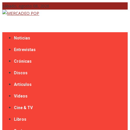
Skip
sábado, agosto 08, 2026
to
content
Mercadeo Pop es todo información musical
MERCADEO POP
Noticias
Entrevistas
Crónicas
Discos
Artículos
Vídeos
Cine & TV
Libros