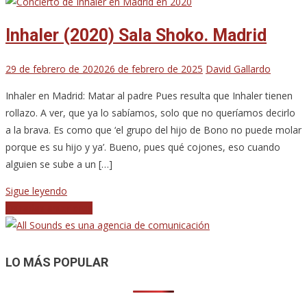
Inhaler (2020) Sala Shoko. Madrid
29 de febrero de 2020
26 de febrero de 2025
David Gallardo
Inhaler en Madrid: Matar al padre Pues resulta que Inhaler tienen
rollazo. A ver, que ya lo sabíamos, solo que no queríamos decirlo
a la brava. Es como que ‘el grupo del hijo de Bono no puede molar
porque es su hijo y ya’. Bueno, pues qué cojones, eso cuando
alguien se sube a un […]
Sigue leyendo
Navegación
Entradas anteriores
de
entradas
LO MÁS POPULAR