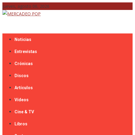
Skip
jueves, agosto 06, 2026
to
content
Mercadeo Pop es todo información musical
MERCADEO POP
Noticias
Entrevistas
Crónicas
Discos
Artículos
Vídeos
Cine & TV
Libros