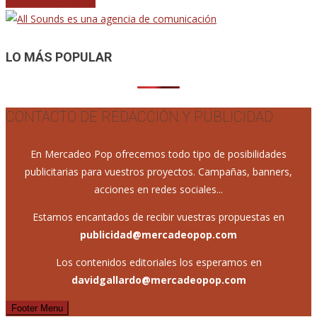
Navegación
Entradas anteriores
de
entradas
LO MÁS POPULAR
CONTACTO DE REDACCIÓN Y PUBLICIDAD
En Mercadeo Pop ofrecemos todo tipo de posibilidades
publicitarias para vuestros proyectos. Campañas, banners,
acciones en redes sociales...
Estamos encantados de recibir vuestras propuestas en
publicidad@mercadeopop.com
Los contenidos editoriales los esperamos en
davidgallardo@mercadeopop.com
Footer Menu