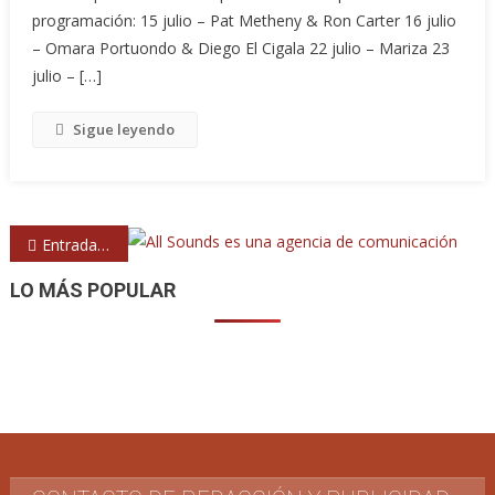
programación: 15 julio – Pat Metheny & Ron Carter 16 julio
– Omara Portuondo & Diego El Cigala 22 julio – Mariza 23
julio – […]
Sigue leyendo
Navegación
Entradas anteriores
de
LO MÁS POPULAR
entradas