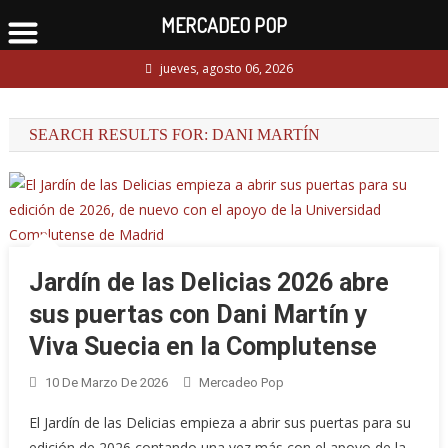
MERCADEO POP
Skip
jueves, agosto 06, 2026
to
content
SEARCH RESULTS FOR:
DANI MARTÍN
Jardín de las Delicias 2026 abre
sus puertas con Dani Martín y
Viva Suecia en la Complutense
10 De Marzo De 2026
Mercadeo Pop
El Jardín de las Delicias empieza a abrir sus puertas para su
edición de 2026 contando una vez más con el apoyo de la