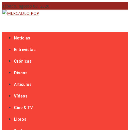
Skip
sábado, agosto 08, 2026
to
content
Mercadeo Pop es todo información musical
MERCADEO POP
Noticias
Entrevistas
Crónicas
Discos
Artículos
Vídeos
Cine & TV
Libros