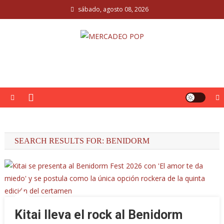
Skip
sábado, agosto 08, 2026
to
content
MERCADEO POP
Mercadeo Pop es todo información musical
SEARCH RESULTS FOR:
BENIDORM
Kitai lleva el rock al Benidorm