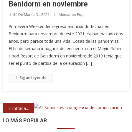
Benidorm en noviembre
30 De Marzo De 2021
Mercadeo Pop
Primavera Weekender regresa anunciando fechas en
Benidorm para noviembre de este 2021. Ya han pasado dos
años, pero parece toda una vida. Cosas de las pandemias.
El fin de semana inaugural del encuentro en el Magic Robin
Hood Resort de Benidorm en noviembre de 2019 tenía que
ser el punto de partida de la celebración […]
Sigue leyendo
Navegación
Entradas anteriores
de
LO MÁS POPULAR
entradas