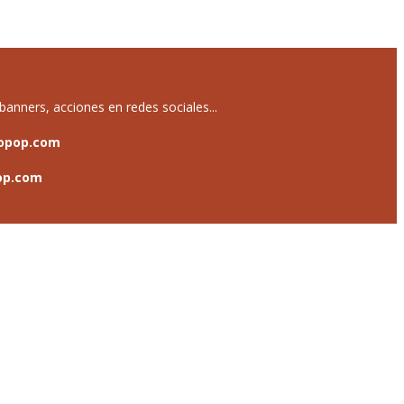
anners, acciones en redes sociales...
opop.com
op.com