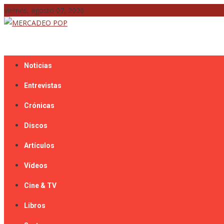
Skip
viernes, agosto 07, 2026
to
content
Mercadeo Pop es todo información musical
MERCADEO POP
Noticias
Entrevistas
Crónicas
Discos
Artículos
Vídeos
Cine & TV
Libros