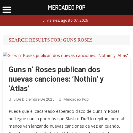
MERCADEO POP
Skip
viernes, agosto 07, 2026
to
content
SEARCH RESULTS FOR:
GUNS ROSES
Guns n’ Roses publican dos
nuevas canciones: ‘Nothin’ y
‘Atlas’
5 De Diciembre De 2025
Mercadeo Pop
Puede que el cacareado esperado disco de Guns n’ Roses
no llegue nunca por más que Slash o Duff lo repitan, pero al
menos van lanzando nuevas canciones de vez en cuando.